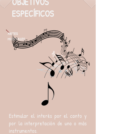
OBJETIVOS
ESPECÍFICOS
ARTES
MUSICALES
Estimular el interés por el canto y
por la interpretación de uno o más
instrumentos.