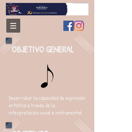
OBJETIVO GENERAL
Desarrollar la capacidad de expresión
artística a través de la
interpretación vocal e instrumental